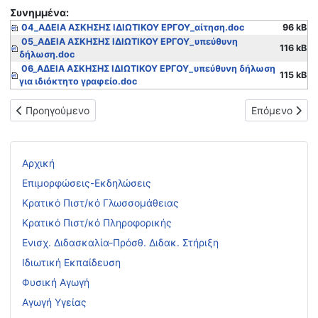
Συνημμένα:
04_ΑΔΕΙΑ ΑΣΚΗΣΗΣ ΙΔΙΩΤΙΚΟΥ ΕΡΓΟΥ_αίτηση.doc
96 kB
05_ΑΔΕΙΑ ΑΣΚΗΣΗΣ ΙΔΙΩΤΙΚΟΥ ΕΡΓΟΥ_υπεύθυνη
116 kB
δήλωση.doc
06_ΑΔΕΙΑ ΑΣΚΗΣΗΣ ΙΔΙΩΤΙΚΟΥ ΕΡΓΟΥ_υπεύθυνη δήλωση
115 kB
για ιδιόκτητο γραφείο.doc
Προηγούμενο άρθρο: Οργάνωση και Διεξαγωγή των Επαναληπτ
Επόμενο άρθ
Προηγούμενο
Επόμενο
Αρχική
Επιμορφώσεις-Εκδηλώσεις
Κρατικό Πιστ/κό Γλωσσομάθειας
Κρατικό Πιστ/κό Πληροφορικής
Ενισχ. Διδασκαλία-Πρόσθ. Διδακ. Στήριξη
Ιδιωτική Εκπαίδευση
Φυσική Αγωγή
Αγωγή Υγείας