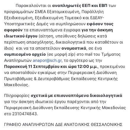
Παρακαλούνται οι
αναπληρωτές ΕΕΠ και ΕΒΠ
των
προγραμμάτων ΣΜΕΑ Εξατομικευμένη, Παράλληλη
Εξειδικευμένη, Εξειδικευμένη Τομεακό και ΕΔΕΑΥ-
Υποστηρικτικές Δομές να συμπληρώσουν
εφόσον τους
αφορούν
τα επισυναπτόμενα έγγραφα
για την άσκηση
ιδιωτικού έργου
(αίτηση, υπεύθυνες δηλώσεις κατά
περίπτωση απασχόλησης, δικαιολογητικά που καταθέτουν οι
ίδιοι) και να τα αποστείλουν
ονομαστικά
, σε ένα
συμπιεσμένο αρχείο
(σε μορφή zip) στο mail του Τμήματος
Αναπληρωτών
anapor@sch.gr
, το αργότερο ως την
Παρασκευή 11 Σεπτεμβρίου και ώρα 12:00 μ.μ.
, προκειμένου
να αποσταλθούν εγκαίρως στην Περιφερειακή Διεύθυνση
Πρωτοβάθμιας & Δευτεροβάθμιας Εκπαίδευσης Κεντρικής
Μακεδονίας.
Πληροφορίες
σχετικά με επισυναπτόμενα δικαιολογητικά
για την άσκηση ιδιωτικού έργου παρέχονται από την
Περιφερειακή Διεύθυνση Εκπαίδευσης Κεντρικής Μακεδονίας
στο 2310474843.
ΓΡΑΦΕΙΟ ΑΝΑΠΛΗΡΩΤΩΝ ΔΔΕ ΑΝΑΤΟΛΙΚΗΣ ΘΕΣΣΑΛΟΝΙΚΗΣ