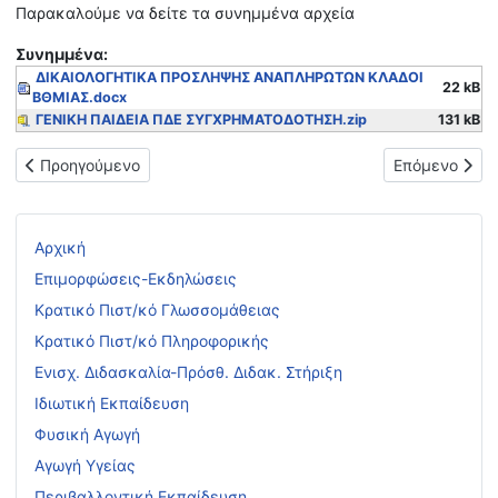
Παρακαλούμε να δείτε τα συνημμένα αρχεία
Συνημμένα:
ΔΙΚΑΙΟΛΟΓΗΤΙΚΑ ΠΡΟΣΛΗΨΗΣ ΑΝΑΠΛΗΡΩΤΩΝ ΚΛΑΔΟΙ
22 kB
ΒΘΜΙΑΣ.docx
ΓΕΝΙΚΗ ΠΑΙΔΕΙΑ ΠΔΕ ΣΥΓΧΡΗΜΑΤΟΔΟΤΗΣΗ.zip
131 kB
Προηγούμενο άρθρο: ΑΝΑΚΟΙΝΩΣΗ ΓΙΑ ΑΝΑΠΛΗΡΩΤΕΣ Β ΦΑΣΗ
Επόμενο άρθρ
Προηγούμενο
Επόμενο
Αρχική
Επιμορφώσεις-Εκδηλώσεις
Κρατικό Πιστ/κό Γλωσσομάθειας
Κρατικό Πιστ/κό Πληροφορικής
Ενισχ. Διδασκαλία-Πρόσθ. Διδακ. Στήριξη
Ιδιωτική Εκπαίδευση
Φυσική Αγωγή
Αγωγή Υγείας
Περιβαλλοντική Εκπαίδευση