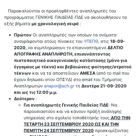
Παρακαλούνται οι προσληφθέντες αναπληρωτές του
προγράμματος ΓΕΝΙΚΗΣ ΠΑΙΔΕΙΑΣ-ΠΔΕ να ακολουθήσουν τα
εξής βήματα
με χρονολογική σειρά
:
Πρώτον
Οι αναπληρωτές των οποίων τα ονόματα
αναγράφονται στους πίνακες του
ΥΠΕΠΘ
, στις
18-09-
2020,
να συμπληρώσουν το επισυναπτόμενο
ΔΕΛΤΙΟ
ΑΠΟΓΡΑΦΗΣ ΑΝΑΠΛΗΡΩΤΗ, επισυνάπτοντας
πιστοποιητικό οικογενειακής κατάστασης (μόνο για
έγγαμους με τέκνα) και βεβαιώσεις φοίτησης/στρατού
τέκνων
και να τα αποστείλουν
ΑΜΕΣΑ
(από το mail που
έχουν δηλώσει στον ΟΠΣΥΔ) στο email του Τμήματος
Αναπληρωτών
anapor@sch.gr
τη
Δευτέρα 21-09-2020
και ως τις 12:00 μ.μ.
Δεύτερον
:
Για αναπληρωτές Γενικής Παιδείας ΠΔΕ
: Να
παρουσιαστούν και να κάνουν πράξη ανάληψης
υπηρεσίας στο σχολείο τοποθέτησής τους
ΑΠΟ ΤΗΝ
ΤΕΤΑΡΤΗ 23 ΣΕΠΤΕΜΒΡΙΟΥ 2020 ΩΣ ΚΑΙ ΤΗΝ
ΠΕΜΠΤΗ 24 ΣΕΠΤΕΜΒΡΙΟΥ
2020
προσκομίζοντας