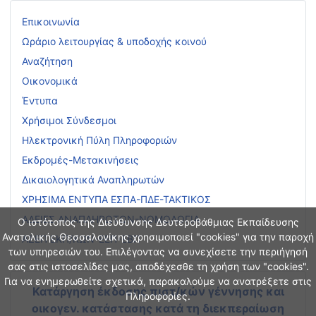
Επικοινωνία
Ωράριο λειτουργίας & υποδοχής κοινού
Αναζήτηση
Οικονομικά
Έντυπα
Χρήσιμοι Σύνδεσμοι
Ηλεκτρονική Πύλη Πληροφοριών
Εκδρομές-Μετακινήσεις
Δικαιολογητικά Αναπληρωτών
ΧΡΗΣΙΜΑ ΕΝΤΥΠΑ ΕΣΠΑ-ΠΔΕ-ΤΑΚΤΙΚΟΣ
ΑΔΕΙΕΣ ΑΝΑΠΛΗΡΩΤΩΝ-ΝΟΜΟΛΟΓΙΑ
Ο ιστότοπος της Διεύθυνσης Δευτεροβάθμιας Εκπαίδευσης
Ανατολικής Θεσσαλονίκης χρησιμοποιεί "cookies" για την παροχή
ΑΣΕΠ ΕΚΠ/ΚΩΝ-ΕΕΠ-ΕΒΠ
των υπηρεσιών του. Επιλέγοντας να συνεχίσετε την περιήγησή
σας στις ιστοσελίδες μας, αποδέχεσθε τη χρήση των "cookies".
Για να ενημερωθείτε σχετικά, παρακαλούμε να ανατρέξετε στις
Κατάργηση έκδοσης πιστ/κών γέννησης και
Πληροφορίες.
οικογεν. κατάστασης
κατά τη διεκπεραίωση