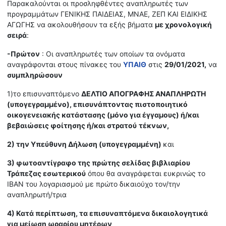
Παρακαλούνται οι προσληφθέντες αναπληρωτές των
προγραμμάτων ΓΕΝΙΚΗΣ ΠΑΙΔΕΙΑΣ, ΜΝΑΕ, ΖΕΠ ΚΑΙ ΕΙΔΙΚΗΣ
ΑΓΩΓΗΣ να ακολουθήσουν τα εξής βήματα
με χρονολογική
σειρά
:
-
Πρώτον
: Οι αναπληρωτές των οποίων τα ονόματα
αναγράφονται στους πίνακες του
ΥΠΑΙΘ
στις
29/01/2021,
να
συμπληρώσουν
1)το επισυναπτόμενο
ΔΕΛΤΙΟ ΑΠΟΓΡΑΦΗΣ ΑΝΑΠΛΗΡΩΤΗ
(υπογεγραμμένο), επισυνάπτοντας πιστοποιητικό
οικογενειακής κατάστασης (μόνο για έγγαμους) ή/και
βεβαιώσεις φοίτησης ή/και στρατού
τέκνων,
2) την Υπεύθυνη Δήλωση (υπογεγραμμένη)
και
3)
φωτοαντίγραφο της πρώτης σελίδας βιβλιαρίου
Τράπεζας εσωτερικού
όπου θα αναγράφεται ευκρινώς το
IBAN του λογαριασμού με πρώτο δικαιούχο τον/την
αναπληρωτή/τρια
4) Κατά περίπτωση, τα επισυναπτόμενα δικαιολογητικά
για μείωση ωραρίου μητέρων