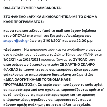
ΟΛΑ ΑΥΤΑ ΣΥΜΠΕΡΙΛΑΜΒΑΝΟΝΤΑΙ
ΣΤΟ ΦΑΚΕΛΟ «ΑΡΧΙΚΑ ΔΙΚΑΙΟΛΟΓΗΤΙΚΑ-ΜΕ ΤΟ ΟΝΟΜΑ
ΚΑΘΕ ΠΡΟΓΡΑΜΜΑΤΟΣ»
και να τα αποστείλουν (από το mail που έχουν δηλώσει
στον ΟΠΣΥΔ) στο email του Γραφείου Αναπληρωτών
anapor@sch.gr
έως τις 31/01/2021 και ωρα 22:00
μ.μ.
-
Δεύτερον
: Να παρουσιαστούν και να αναλάβουν υπηρεσία
στα σχολεία τους, σύμφωνα το Δελτίο Τύπου του ΥΠΑΙΘ,
στις
1/02/21 και 2/02/2021
προσκομίζοντας το
ΣΥΝΟΛΟ των
απαιτούμενων δικαιολογητικών ΣΕ ΧΑΡΤΙΝΟ ΣΚΛΗΡΟ
ΦΑΚΕΛΟ (επισυνάπτεται ο συμπιεσμένος ηλεκτρονικός
φάκελος με τα απαιτούμενα δικαιολογητικά με τίτλο
«ΔΙΚΑΙΟΛΟΓΗΤΙΚΑ-ΜΕ ΤΟ ΌΝΟΜΑ ΚΑΘΕ
ΠΡΟΓΡΑΜΜΑΤΟΣ»)
.
Σε περίπτωση που έχουν τοποθετηθεί
σε περισσότερα από ένα σχολεία, παρουσιάζονται πρώτα σ’
αυτό που έχουν τις περισσότερες ώρες και τις αμέσως
επόμενες μέρες οφείλουν να παρουσιαστούν και να
κάνουν πράξη ανάληψης και στα υπόλοιπα σχολεία.