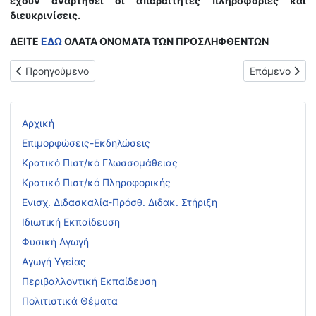
έχουν αναρτηθεί οι απαραίτητες πληροφορίες και
διευκρινίσεις.
ΔΕΙΤΕ
ΕΔΩ
ΟΛΑΤΑ ΟΝΟΜΑΤΑ ΤΩΝ ΠΡΟΣΛΗΦΘΕΝΤΩΝ
Προηγούμενο άρθρο: Ειδική πρόσκληση για την κάλυψη λειτου
Επόμενο άρθ
Προηγούμενο
Επόμενο
Αρχική
Επιμορφώσεις-Εκδηλώσεις
Κρατικό Πιστ/κό Γλωσσομάθειας
Κρατικό Πιστ/κό Πληροφορικής
Ενισχ. Διδασκαλία-Πρόσθ. Διδακ. Στήριξη
Ιδιωτική Εκπαίδευση
Φυσική Αγωγή
Αγωγή Υγείας
Περιβαλλοντική Εκπαίδευση
Πολιτιστικά Θέματα