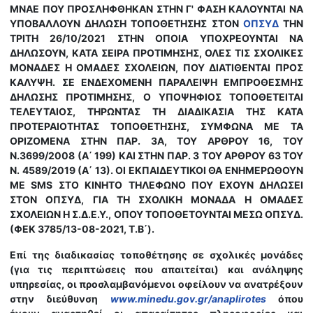
ΜΝΑΕ ΠΟΥ ΠΡΟΣΛΗΦΘΗΚΑΝ ΣΤΗΝ Γ' ΦΑΣΗ ΚΑΛΟΥΝΤΑΙ ΝΑ
ΥΠΟΒΑΛΛΟΥΝ ΔΗΛΩΣΗ ΤΟΠΟΘΕΤΗΣΗΣ ΣΤΟΝ
ΟΠΣΥΔ
ΤΗΝ
ΤΡΙΤΗ 26/10/2021 ΣΤΗΝ ΟΠΟΙΑ ΥΠΟΧΡΕΟΥΝΤΑΙ ΝΑ
ΔΗΛΩΣΟΥΝ, ΚΑΤΑ ΣΕΙΡΑ ΠΡΟΤΙΜΗΣΗΣ, ΟΛΕΣ ΤΙΣ ΣΧΟΛΙΚΕΣ
ΜΟΝΑΔΕΣ Η ΟΜΑΔΕΣ ΣΧΟΛΕΙΩΝ, ΠΟΥ ΔΙΑΤΙΘΕΝΤΑΙ ΠΡΟΣ
ΚΑΛΥΨΗ. ΣΕ ΕΝΔΕΧΟΜΕΝΗ ΠΑΡΑΛΕΙΨΗ ΕΜΠΡΟΘΕΣΜΗΣ
ΔΗΛΩΣΗΣ ΠΡΟΤΙΜΗΣΗΣ, Ο ΥΠΟΨΗΦΙΟΣ ΤΟΠΟΘΕΤΕΙΤΑΙ
ΤΕΛΕΥΤΑΙΟΣ, ΤΗΡΩΝΤΑΣ ΤΗ ΔΙΑΔΙΚΑΣΙΑ ΤΗΣ ΚΑΤΑ
ΠΡΟΤΕΡΑΙΟΤΗΤΑΣ ΤΟΠΟΘΕΤΗΣΗΣ, ΣΥΜΦΩΝΑ ΜΕ ΤΑ
ΟΡΙΖΟΜΕΝΑ ΣΤΗΝ ΠΑΡ. 3Α, ΤΟΥ ΑΡΘΡΟΥ 16, ΤΟΥ
Ν.3699/2008 (Α΄ 199) ΚΑΙ ΣΤΗΝ ΠΑΡ. 3 ΤΟΥ ΑΡΘΡΟΥ 63 ΤΟΥ
Ν. 4589/2019 (Α΄ 13). ΟΙ ΕΚΠΑΙΔΕΥΤΙΚΟΙ ΘΑ ΕΝΗΜΕΡΩΘΟΥΝ
ΜΕ
SMS
ΣΤΟ ΚΙΝΗΤΟ ΤΗΛΕΦΩΝΟ ΠΟΥ ΕΧΟΥΝ ΔΗΛΩΣΕΙ
ΣΤΟΝ ΟΠΣΥΔ, ΓΙΑ ΤΗ ΣΧΟΛΙΚΗ ΜΟΝΑΔΑ Η ΟΜΑΔΕΣ
ΣΧΟΛΕΙΩΝ Η Σ.Δ.Ε.Υ., ΟΠΟΥ ΤΟΠΟΘΕΤΟΥΝΤΑΙ ΜΕΣΩ ΟΠΣΥΔ.
(ΦΕΚ 3785/13-08-2021, Τ.Β΄).
Επί της διαδικασίας τοποθέτησης σε σχολικές μονάδες
(για τις περιπτώσεις που απαιτείται) και ανάληψης
υπηρεσίας, οι προσλαμβανόμενοι οφείλουν να ανατρέξουν
στην διεύθυνση
www
.
minedu
.
gov
.
gr
/
anaplirotes
όπου