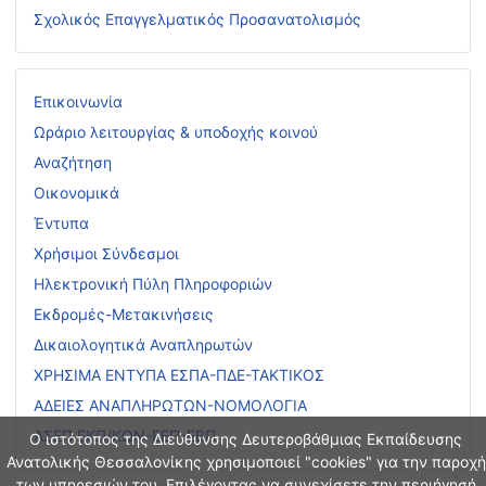
Σχολικός Επαγγελματικός Προσανατολισμός
Επικοινωνία
Ωράριο λειτουργίας & υποδοχής κοινού
Αναζήτηση
Οικονομικά
Έντυπα
Χρήσιμοι Σύνδεσμοι
Ηλεκτρονική Πύλη Πληροφοριών
Εκδρομές-Μετακινήσεις
Δικαιολογητικά Αναπληρωτών
ΧΡΗΣΙΜΑ ΕΝΤΥΠΑ ΕΣΠΑ-ΠΔΕ-ΤΑΚΤΙΚΟΣ
ΑΔΕΙΕΣ ΑΝΑΠΛΗΡΩΤΩΝ-ΝΟΜΟΛΟΓΙΑ
ΑΣΕΠ ΕΚΠ/ΚΩΝ-ΕΕΠ-ΕΒΠ
Ο ιστότοπος της Διεύθυνσης Δευτεροβάθμιας Εκπαίδευσης
Ανατολικής Θεσσαλονίκης χρησιμοποιεί "cookies" για την παροχή
των υπηρεσιών του. Επιλέγοντας να συνεχίσετε την περιήγησή