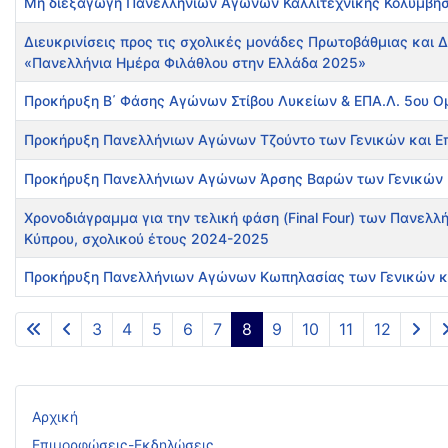
Μη διεξαγωγή Πανελλήνιων Αγώνων Καλλιτεχνικής Κολύμβησης
Διευκρινίσεις προς τις σχολικές μονάδες Πρωτοβάθμιας και 
«Πανελλήνια Ημέρα Φιλάθλου στην Ελλάδα 2025»
Προκήρυξη Β΄ Φάσης Αγώνων Στίβου Λυκείων & ΕΠΑ.Λ. 5ου Ομ
Προκήρυξη Πανελλήνιων Αγώνων Τζούντο των Γενικών και Επ
Προκήρυξη Πανελλήνιων Αγώνων Άρσης Βαρών των Γενικών κα
Χρονοδιάγραμμα για την τελική φάση (Final Four) των Πανε
Κύπρου, σχολικού έτους 2024-2025
Προκήρυξη Πανελλήνιων Αγώνων Κωπηλασίας των Γενικών και
Άρθρα
3
4
5
6
7
8
9
10
11
12
Αρχική
Επιμορφώσεις-Εκδηλώσεις