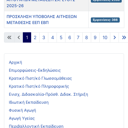
2025-26
ΠΡΟΣΚΛΗΣΗ ΥΠΟΒΟΛΗΣ ΑΙΤΗΣΕΩΝ
Εμφανίσεις: 366
ΜΕΤΑΘΕΣΗΣ ΕΕΠ ΕΒΠ
Άρθρα
1
2
3
4
5
6
7
8
9
10
Σελίδα 1 από 13
Αρχική
Επιμορφώσεις-Εκδηλώσεις
Κρατικό Πιστ/κό Γλωσσομάθειας
Κρατικό Πιστ/κό Πληροφορικής
Ενισχ. Διδασκαλία-Πρόσθ. Διδακ. Στήριξη
Ιδιωτική Εκπαίδευση
Φυσική Αγωγή
Αγωγή Υγείας
Περιβαλλοντική Εκπαίδευση