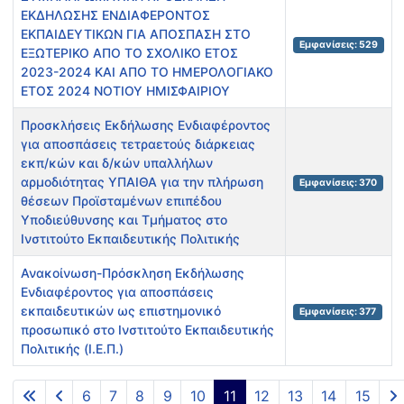
ΕΚΔΗΛΩΣΗΣ ΕΝΔΙΑΦΕΡΟΝΤΟΣ
ΕΚΠΑΙΔΕΥΤΙΚΩΝ ΓΙΑ ΑΠΟΣΠΑΣΗ ΣΤΟ
Εμφανίσεις: 529
ΕΞΩΤΕΡΙΚΟ ΑΠΟ ΤΟ ΣΧΟΛΙΚΟ ΕΤΟΣ
2023-2024 KAI ΑΠΟ ΤΟ ΗΜΕΡΟΛΟΓΙΑΚΟ
ΕΤΟΣ 2024 ΝΟΤΙΟΥ ΗΜΙΣΦΑΙΡΙΟΥ
Προσκλήσεις Εκδήλωσης Ενδιαφέροντος
για αποσπάσεις τετραετούς διάρκειας
εκπ/κών και δ/κών υπαλλήλων
αρμοδιότητας ΥΠΑΙΘΑ για την πλήρωση
Εμφανίσεις: 370
θέσεων Προϊσταμένων επιπέδου
Υποδιεύθυνσης και Τμήματος στο
Ινστιτούτο Εκπαιδευτικής Πολιτικής
Ανακοίνωση-Πρόσκληση Eκδήλωσης
Eνδιαφέροντος για αποσπάσεις
εκπαιδευτικών ως επιστημονικό
Εμφανίσεις: 377
προσωπικό στο Ινστιτούτο Εκπαιδευτικής
Πολιτικής (Ι.Ε.Π.)
Άρθρα
6
7
8
9
10
11
12
13
14
15
Σελίδα 11 από 32