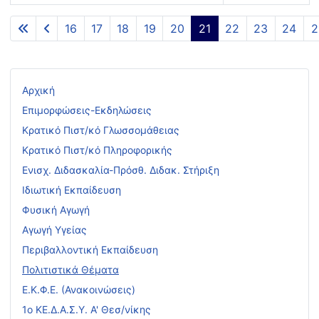
Άρθρα
16
17
18
19
20
21
22
23
24
2
Σελίδα 21 από 29
Αρχική
Επιμορφώσεις-Εκδηλώσεις
Κρατικό Πιστ/κό Γλωσσομάθειας
Κρατικό Πιστ/κό Πληροφορικής
Ενισχ. Διδασκαλία-Πρόσθ. Διδακ. Στήριξη
Ιδιωτική Εκπαίδευση
Φυσική Αγωγή
Αγωγή Υγείας
Περιβαλλοντική Εκπαίδευση
Πολιτιστικά Θέματα
Ε.Κ.Φ.Ε. (Ανακοινώσεις)
1ο ΚΕ.Δ.Α.Σ.Υ. Α' Θεσ/νίκης