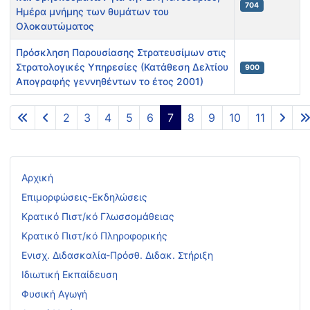
704
Ημέρα μνήμης των θυμάτων του
Ολοκαυτώματος
Πρόσκληση Παρουσίασης Στρατευσίμων στις
Στρατολογικές Υπηρεσίες (Κατάθεση Δελτίου
900
Απογραφής γεννηθέντων το έτος 2001)
Άρθρα
2
3
4
5
6
7
8
9
10
11
Σελίδα 7 από 14
Αρχική
Επιμορφώσεις-Εκδηλώσεις
Κρατικό Πιστ/κό Γλωσσομάθειας
Κρατικό Πιστ/κό Πληροφορικής
Ενισχ. Διδασκαλία-Πρόσθ. Διδακ. Στήριξη
Ιδιωτική Εκπαίδευση
Φυσική Αγωγή