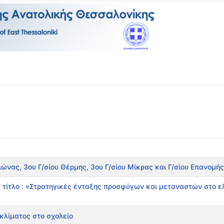
ιώνας, 3ου Γ/σίου Θέρμης, 3ου Γ/σίου Μίκρας και Γ/σίου Επανομής
 τίτλο : «Στρατηγικές ένταξης προσφύγων και μεταναστών στο ελ
κλίματος στο σχολείο