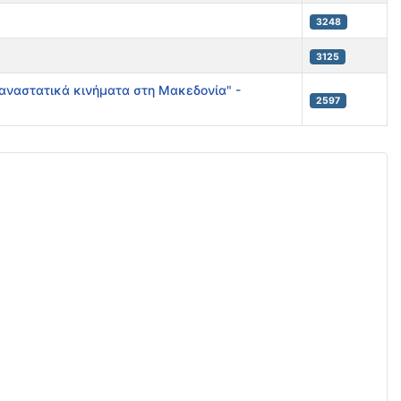
3248
ς
3125
παναστατικά κινήματα στη Μακεδονία" -
2597